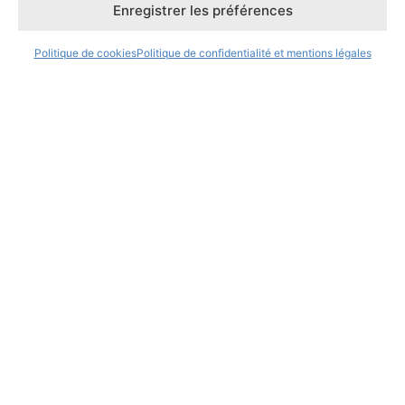
Enregistrer les préférences
Politique de cookies (UE)
Mentions légales
Politique de cookies
Politique de confidentialité et mentions légales
Règlement Intérieur du CFA INTERFORA IFAIP
Réclamations
Contact
Presse
Démarche qualité
Accueil des personnes en situation de handicap