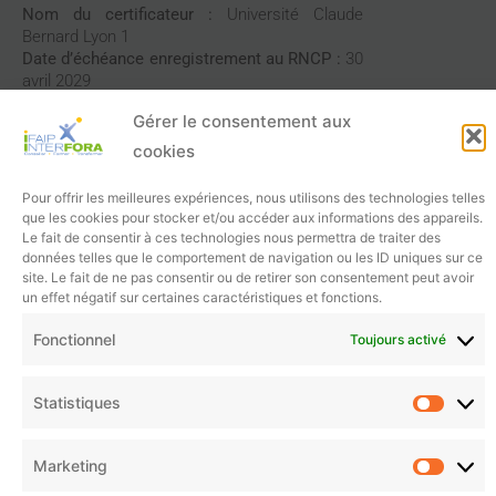
Nom du certificateur :
Université Claude
Bernard Lyon 1
Date d’échéance enregistrement au RNCP :
30
avril 2029
Gérer le consentement aux
POURSUITE D'ÉTUDES
cookies
OU EMPLOI
Pour offrir les meilleures expériences, nous utilisons des technologies telles
Management et ingénierie qualité
que les cookies pour stocker et/ou accéder aux informations des appareils.
industrielle, méthodes et industrialisation
Le fait de consentir à ces technologies nous permettra de traiter des
Conduite d’équipement de production
données telles que le comportement de navigation ou les ID uniques sur ce
chimique ou pharmaceutique
site. Le fait de ne pas consentir ou de retirer son consentement peut avoir
Encadrement d »équipe en industrie de
un effet négatif sur certaines caractéristiques et fonctions.
transformation
Fonctionnel
Toujours activé
Statistiques
Télécharger la fiche en PDF
Marketing