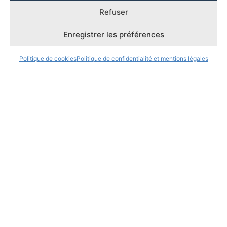
Réclamations
Refuser
Enregistrer les préférences
Politique de cookies
Politique de confidentialité et mentions légales
Contact
Presse
Démarche qualité
Accueil des personnes en situation de handicap